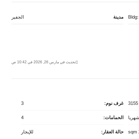
Bldg:
مدينة
الجفير
ماركت
تحديث في مارس 26, 2026 في 10:42 ص
 مول
ير
تخصصي
3155
غرف نوم:
3
الحمامات:
4
حالة العقار:
للإيجار