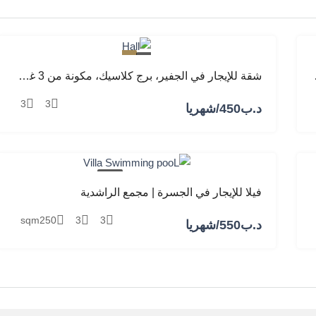
مميز
للإيجار
 وصالة ومطبخ
شقة للإيجار في الجفير، برج كلاسيك، مكونة من 3 غرف نوم، وصالة، ومطبخ
3
3
د.ب‎450/شهريا
للإيجار
فيلا للإيجار في الجسرة | مجمع الراشدية
sqm
250
3
3
د.ب‎550/شهريا