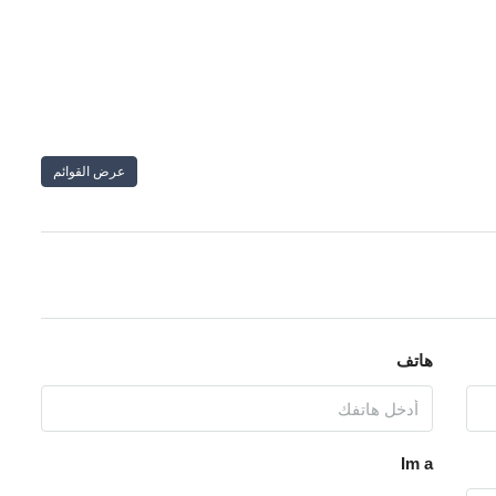
عرض القوائم
هاتف
Im a