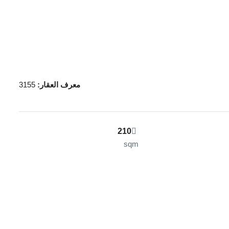
معرف العقار:
3155
210
sqm