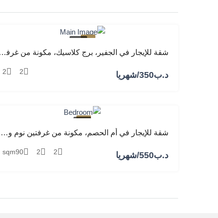
مميز
للإيجار
شقة للإيجار في الجفير، برج كلاسيك، مكونة من غرفتين نوم
2
2
د.ب‎350/شهريا
مميز
للإيجار
شقة للإيجار في أم الحصم، مكونة من غرفتين نوم وصالة ومطبخ
sqm
90
2
2
د.ب‎550/شهريا