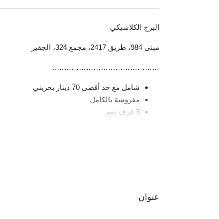
البرج الكلاسيكي
مبنى 984، طريق 2417، مجمع 324، الجفير
……………………………………..
شامل مع حد أقصى 70 دينار بحريني
مفروشة بالكامل
3 غرف نوم
4 حمامات
2 شرفة واسعة
مطبخ مجهز بالكامل
تكييف مركزي
إنترنت
غرفة بخار
عنوان
غرفة ساونا
موقف سيارات مغطى